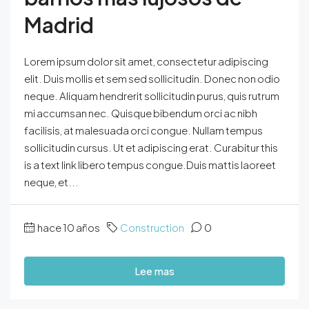
Madrid
Lorem ipsum dolor sit amet, consectetur adipiscing
elit. Duis mollis et sem sed sollicitudin. Donec non odio
neque. Aliquam hendrerit sollicitudin purus, quis rutrum
mi accumsan nec. Quisque bibendum orci ac nibh
facilisis, at malesuada orci congue. Nullam tempus
sollicitudin cursus. Ut et adipiscing erat. Curabitur this
is a text link libero tempus congue.Duis mattis laoreet
neque, et...
hace 10 años
Construction
0
Lee mas