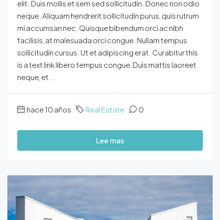
elit. Duis mollis et sem sed sollicitudin. Donec non odio
neque. Aliquam hendrerit sollicitudin purus, quis rutrum
mi accumsan nec. Quisque bibendum orci ac nibh
facilisis, at malesuada orci congue. Nullam tempus
sollicitudin cursus. Ut et adipiscing erat. Curabitur this
is a text link libero tempus congue.Duis mattis laoreet
neque, et...
hace 10 años
Real Estate
0
Lee mas