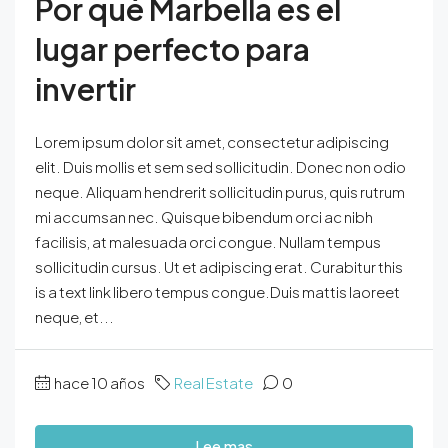
Por qué Marbella es el
lugar perfecto para
invertir
Lorem ipsum dolor sit amet, consectetur adipiscing
elit. Duis mollis et sem sed sollicitudin. Donec non odio
neque. Aliquam hendrerit sollicitudin purus, quis rutrum
mi accumsan nec. Quisque bibendum orci ac nibh
facilisis, at malesuada orci congue. Nullam tempus
sollicitudin cursus. Ut et adipiscing erat. Curabitur this
is a text link libero tempus congue.Duis mattis laoreet
neque, et...
hace 10 años
Real Estate
0
Lee mas