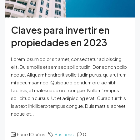
Claves para invertir en
propiedades en 2023
Lorem ipsum dolor sit amet, consectetur adipiscing
elit. Duis mollis et sem sed sollicitudin. Donec non odio
neque. Aliquam hendrerit sollicitudin purus, quis rutrum
mi accumsan nec. Quisque bibendum orci ac nibh
facilisis, at malesuada orci congue. Nullam tempus
sollicitudin cursus. Ut et adipiscing erat. Curabitur this
is a text link libero tempus congue. Duis mattis laoreet
neque, et...
hace 10 años
Business
0