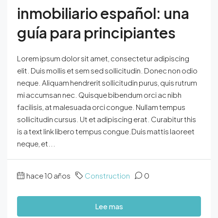
inmobiliario español: una
guía para principiantes
Lorem ipsum dolor sit amet, consectetur adipiscing
elit. Duis mollis et sem sed sollicitudin. Donec non odio
neque. Aliquam hendrerit sollicitudin purus, quis rutrum
mi accumsan nec. Quisque bibendum orci ac nibh
facilisis, at malesuada orci congue. Nullam tempus
sollicitudin cursus. Ut et adipiscing erat. Curabitur this
is a text link libero tempus congue.Duis mattis laoreet
neque, et...
hace 10 años
Construction
0
Lee mas