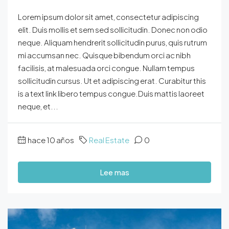
Lorem ipsum dolor sit amet, consectetur adipiscing
elit. Duis mollis et sem sed sollicitudin. Donec non odio
neque. Aliquam hendrerit sollicitudin purus, quis rutrum
mi accumsan nec. Quisque bibendum orci ac nibh
facilisis, at malesuada orci congue. Nullam tempus
sollicitudin cursus. Ut et adipiscing erat. Curabitur this
is a text link libero tempus congue.Duis mattis laoreet
neque, et...
hace 10 años
Real Estate
0
Lee mas