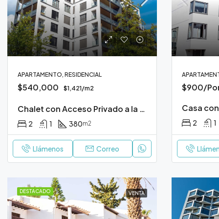
APARTAMENTO, RESIDENCIAL
APARTAMENT
$540,000
$900/Po
$1,421/m2
Casa con 
Chalet con Acceso Privado a la Playa
2
1
2
1
380
m2
Llámenos
Correo
Lláme
DESTACADO
VENTA