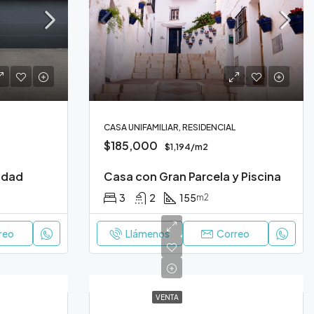
CASA UNIFAMILIAR, RESIDENCIAL
$185,000
$1,194/m2
iudad
Casa con Gran Parcela y Piscina
3
2
155
m2
reo
Llámenos
Correo
VENTA