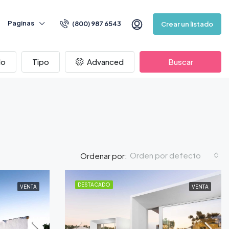
Paginas
(800) 987 6543
Crear un listado
do
Tipo
Advanced
Buscar
Orden por defecto
Ordenar por:
DESTACADO
VENTA
VENTA