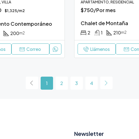
 VILLA
APARTAMENTO, RESIDENCIAL
0
$750/Por mes
$1,325/m2
Chalet de Montaña
ento Contemporáneo
2
1
210
m2
200
m2
nos
Correo
Llámenos
Cor
1
2
3
4
Newsletter