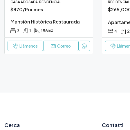
CASA ADOSADA, RESIDENCIAL
RESIDENCIAL,
$870/Por mes
$265,00
Mansión Histórica Restaurada
Apartam
3
1
186
m2
4
2
Llámenos
Correo
Lláme
Cerca
Contatti