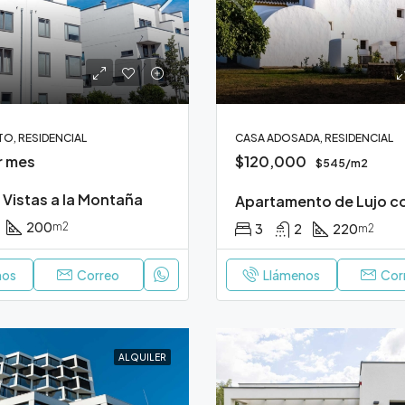
O, RESIDENCIAL
CASA ADOSADA, RESIDENCIAL
r mes
$120,000
$545/m2
Vistas a la Montaña
200
m2
3
2
220
m2
nos
Correo
Llámenos
Cor
ALQUILER