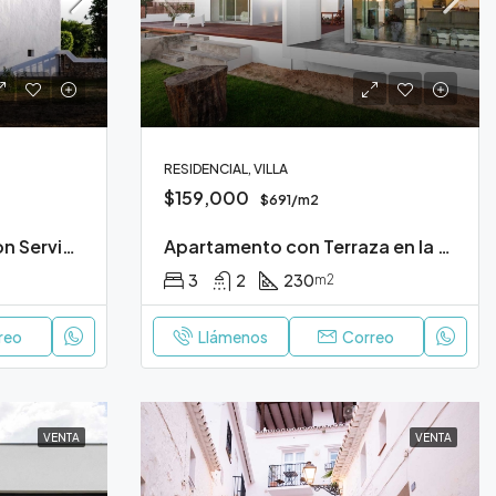
RESIDENCIAL, VILLA
$159,000
$691/m2
Apartamento de Lujo con Servicios Premium
Apartamento con Terraza en la Azotea
3
2
230
m2
reo
Llámenos
Correo
VENTA
VENTA