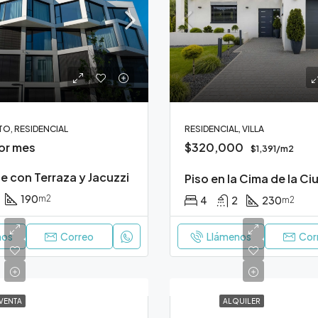
O, RESIDENCIAL
RESIDENCIAL, VILLA
or mes
$320,000
$1,391/m2
 con Terraza y Jacuzzi
Piso en la Cima de la C
190
m2
4
2
230
m2
nos
Correo
Llámenos
Cor
VENTA
ALQUILER