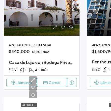
APARTAMENTO, RESIDENCIAL
APARTAMENT
$540,000
$1,600/P
$1,200/m2
Penthouse
Casa de Lujo con Bodega Privada
2
1
2
1
450
m2
Llámenos
Correo
Lláme
ALQUILER