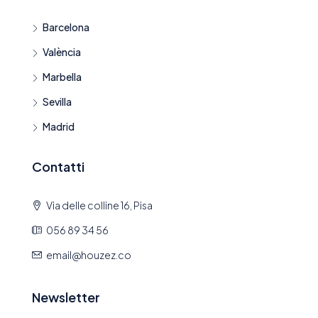
Barcelona
València
Marbella
Sevilla
Madrid
Contatti
Via delle colline 16, Pisa
056 89 34 56
email@houzez.co
Newsletter