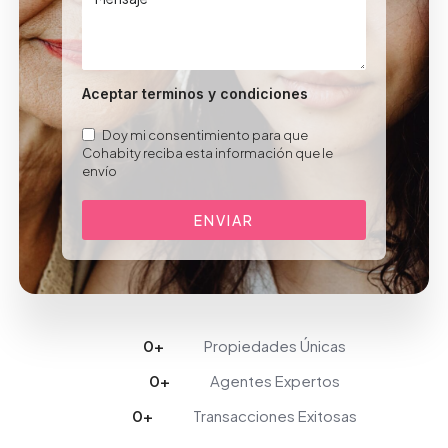
Aceptar terminos y condiciones
Doy mi consentimiento para que
Cohabity reciba esta información que le
envío
ENVIAR
0
+
Propiedades Únicas
0
+
Agentes Expertos
0
+
Transacciones Exitosas