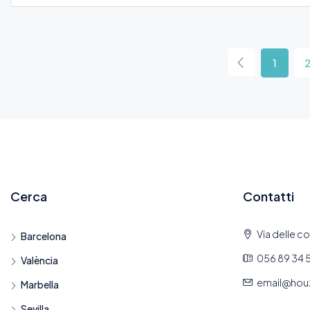
1
Cerca
Contatti
Via delle col
Barcelona
056 89 34 
València
email@hou
Marbella
Sevilla