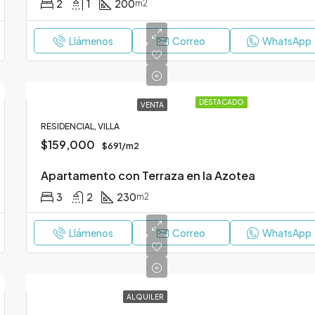
2
1
200
m2
Llámenos
Correo
WhatsApp
DESTACADO
VENTA
RESIDENCIAL, VILLA
$159,000
$691/m2
Apartamento con Terraza en la Azotea
3
2
230
m2
Llámenos
Correo
WhatsApp
ALQUILER