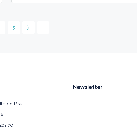
2
3
Newsletter
line 16, Pisa
56
zez.co