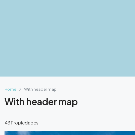
Home
With header map
With header map
43 Propiedades