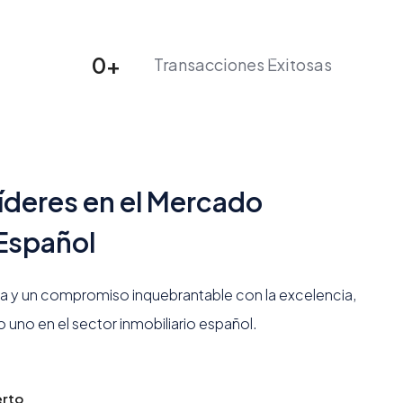
Paginas
(800) 987 6543
Crear un listado
0
+
Transacciones Exitosas
íderes en el Mercado
 Español
a y un compromiso inquebrantable con la excelencia,
uno en el sector inmobiliario español.
erto