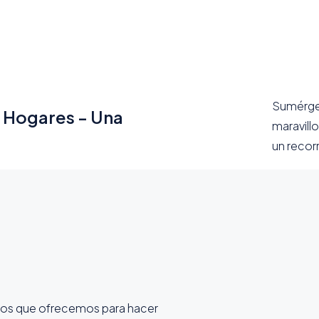
Sumérget
s Hogares - Una
maravill
un recorr
ios que ofrecemos para hacer