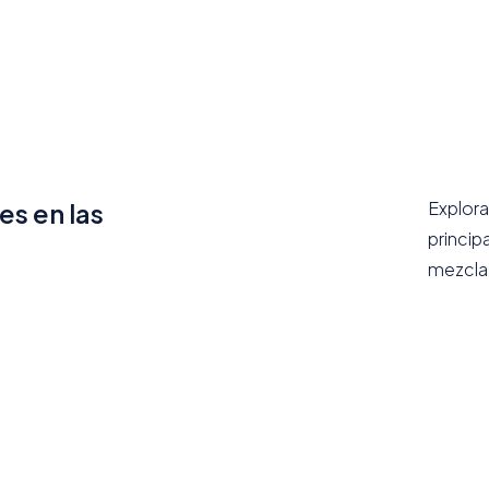
s en las
Explora
princip
mezcla 