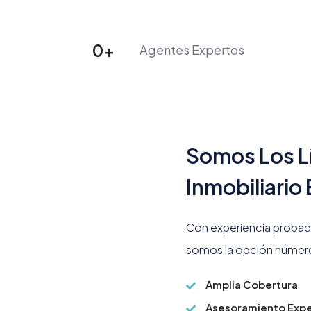
Propiedades
Detalles de la propiedad
Agentes
0
+
Agentes Expertos
Somos Los L
Inmobiliario
Con experiencia probad
somos la opción número 
Amplia Cobertura
Asesoramiento Exp