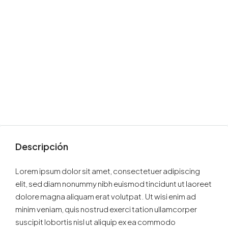
Descripción
Lorem ipsum dolor sit amet, consectetuer adipiscing
elit, sed diam nonummy nibh euismod tincidunt ut laoreet
dolore magna aliquam erat volutpat. Ut wisi enim ad
minim veniam, quis nostrud exerci tation ullamcorper
suscipit lobortis nisl ut aliquip ex ea commodo