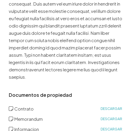
consequat. Duis autem vel eum iriure dolor in hendrerit in
vulputate velit esse molestie consequat, vel illum dolore
eu feugiat nulla facilisis at vero eros et accumsan et iusto
odio dignissim qui blandit praesent luptatum zzril delenit
augue duis dolore te feugait nulla facilisi. Nam liber
tempor cum soluta nobis eleifend option congue nihil
imperdiet doming id quod mazim placerat facer possim
assum. Typi non habent claritatem insitam; est usus
legentis in iis qui facit eorum claritatem. Investigationes
demonstraverunt lectores legere me lius quod ii legunt
saepius.
Documentos de propiedad
Contrato
DESCARGAR
Memorandum
DESCARGAR
Informacion
DESCARGAR