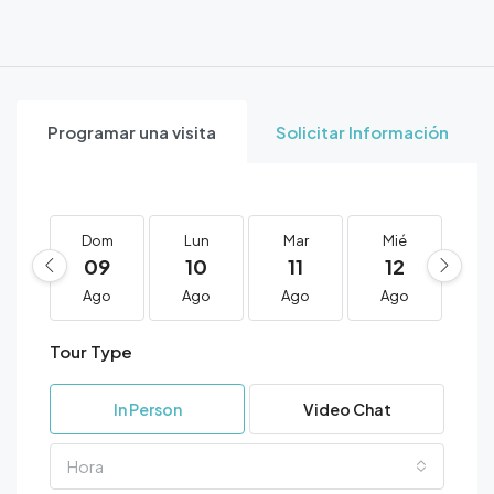
Programar una visita
Solicitar Información
Dom
Lun
Mar
Mié
J
09
10
11
12
1
Ago
Ago
Ago
Ago
A
Tour Type
In Person
Video Chat
Hora