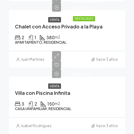
$540,000
$1,421/m2
DESTACADO
VENTA
Chalet con Acceso Privado a la Playa
2
1
380
m2
APARTAMENTO, RESIDENCIAL
Juan Martinez
hace 3 años
$125,000
$833/m2
VENTA
Villa con Piscina Infinita
3
2
150
m2
CASA UNIFAMILIAR, RESIDENCIAL
Isabel Rodriguez
hace 3 años