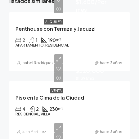
listados similares
$1,600/Por
mes
ALQUILER
Penthouse con Terraza y Jacuzzi
2
1
190
m2
APARTAMENTO, RESIDENCIAL
Isabel Rodriguez
hace 3 años
$320,000
$1,391/m2
VENTA
Piso en la Cima de la Ciudad
4
2
230
m2
RESIDENCIAL, VILLA
Juan Martinez
hace 3 años