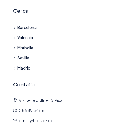
Cerca
Barcelona
València
Marbella
Sevilla
Madrid
Contatti
Via delle colline 16, Pisa
056 89 34 56
email@houzez.co