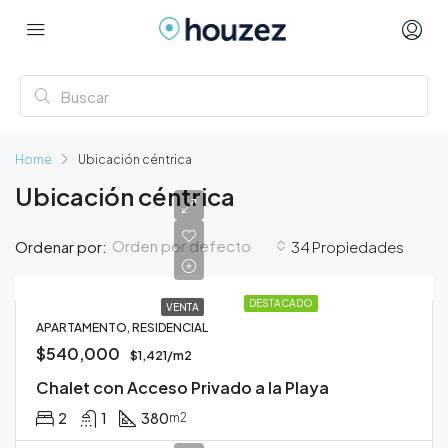
Home
Ubicación céntrica
Ubicación céntrica
Orden por defecto
Ordenar por:
34 Propiedades
DESTACADO
VENTA
APARTAMENTO, RESIDENCIAL
$540,000
$1,421/m2
Chalet con Acceso Privado a la Playa
2
1
380
m2