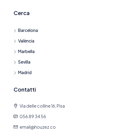
Cerca
Barcelona
València
Marbella
Sevilla
Madrid
Contatti
Via delle colline 16, Pisa
056 89 34 56
email@houzez.co