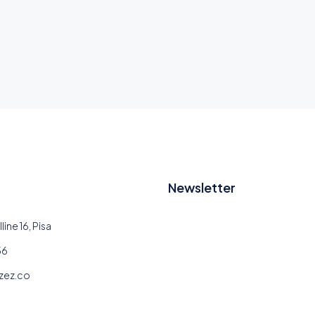
Newsletter
line 16, Pisa
56
zez.co