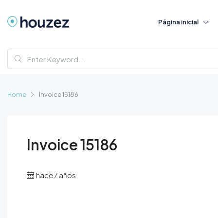
Página inicial
Home
Invoice 15186
Invoice 15186
hace 7 años