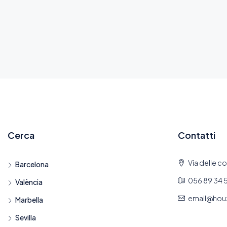
Cerca
Contatti
Via delle col
Barcelona
056 89 34 
València
email@hou
Marbella
Sevilla