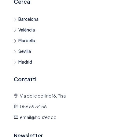
Cerca
Barcelona
València
Marbella
Sevilla
Madrid
Contatti
Via delle colline 16, Pisa
056 89 34 56
email@houzez.co
Newsletter