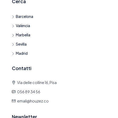
Cerca
Barcelona
València
Marbella
Sevilla
Madrid
Contatti
Via delle colline 16, Pisa
056 89 34 56
email@houzez.co
Newsletter