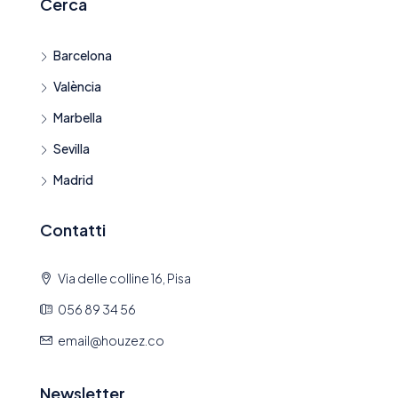
Cerca
Barcelona
València
Marbella
Sevilla
Madrid
Contatti
Via delle colline 16, Pisa
056 89 34 56
email@houzez.co
Newsletter