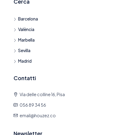
Cerca
Barcelona
València
Marbella
Sevilla
Madrid
Contatti
Via delle colline 16, Pisa
056 89 34 56
email@houzez.co
Newsletter