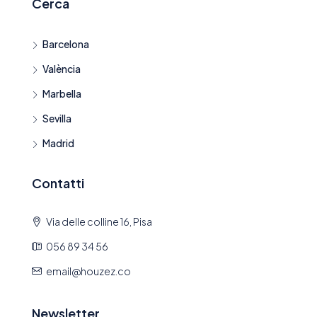
Cerca
Barcelona
València
Marbella
Sevilla
Madrid
Contatti
Via delle colline 16, Pisa
056 89 34 56
email@houzez.co
Newsletter