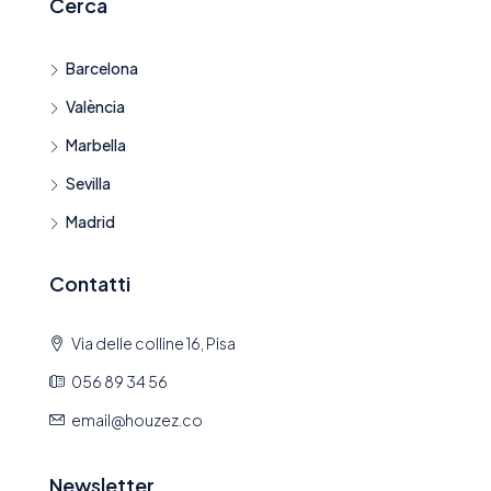
Cerca
Barcelona
València
Marbella
Sevilla
Madrid
Contatti
Via delle colline 16, Pisa
056 89 34 56
email@houzez.co
Newsletter