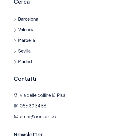
Cerca
Barcelona
València
Marbella
Sevilla
Madrid
Contatti
Via delle colline 16, Pisa
056 89 34 56
email@houzez.co
Newsletter