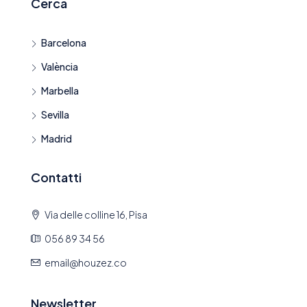
Cerca
Barcelona
València
Marbella
Sevilla
Madrid
Contatti
Via delle colline 16, Pisa
056 89 34 56
email@houzez.co
Newsletter