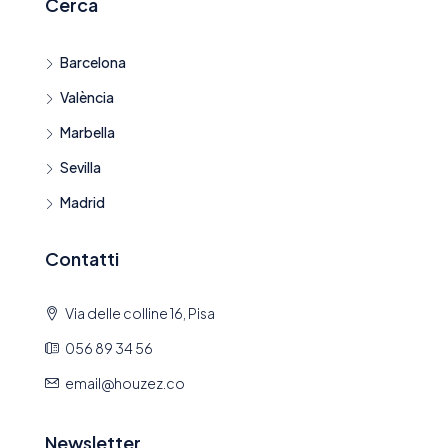
Cerca
Barcelona
València
Marbella
Sevilla
Madrid
Contatti
Via delle colline 16, Pisa
056 89 34 56
email@houzez.co
Newsletter